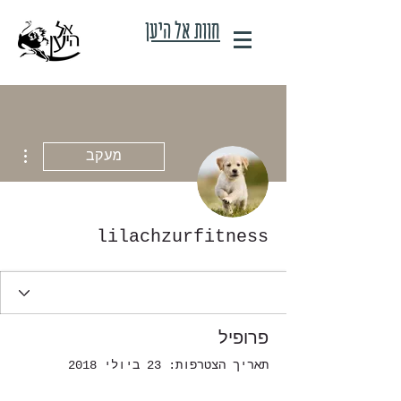
חוות אל היען
ions
מעקב
lilachzurfitness
פרופיל
תאריך הצטרפות: 23 ביולי 2018