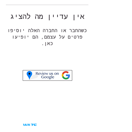
אין עדיין מה להציג
כשהחבר או החברה האלה יוסיפו
פרטים על עצמם, הם יופיעו
כאן.
elhayaenevent@gmail.com
טלפון:
052-6901660
כתובת:
WAZE
- חוות אל היען ב